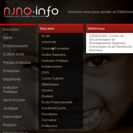
Inscrivez-vous pour ajouter un Etabliss
Education
Bibliotheque
Education
Ecole
CEDESURK | Centre de
Sante
Documentation de
Universite
l’Enseignement Supérieur,
Environnement
Universitaire et de Recherche
Centre�Formation
Kinshasa
Culture et Art
Institut Superieur
Institution Publique
Presse et Medias
Etablissement
Entreprise
ONG
Centre Culturel
Organisme
Bibliotheque
Institution
Librairie
Publique
Etudiant
Sport et Loisir
Ecole Professionnelle
Juridique
Garderie/Creche
Enseignant
Association
Formateur
Religion
Professeur