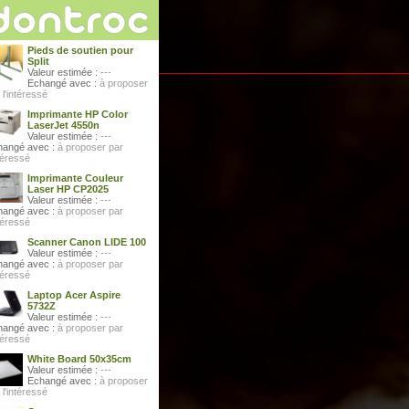
Pieds de soutien pour
Split
Valeur estimée :
---
Echangé avec :
à proposer
 l'intéressé
Imprimante HP Color
LaserJet 4550n
Valeur estimée :
---
hangé avec :
à proposer par
ntéressé
Imprimante Couleur
Laser HP CP2025
Valeur estimée :
---
hangé avec :
à proposer par
ntéressé
Scanner Canon LIDE 100
Valeur estimée :
---
hangé avec :
à proposer par
ntéressé
Laptop Acer Aspire
5732Z
Valeur estimée :
---
hangé avec :
à proposer par
ntéressé
White Board 50x35cm
Valeur estimée :
---
Echangé avec :
à proposer
 l'intéressé