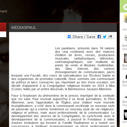
ement
MEDIASPAUL
par
Ec
Les pauliniens, présents dans 34 nations
l'i
des cinq continents avec des maisons
d’édition de livres, revues, productions
musicales, radiophoniques, télévisées,
cinématographiques, une multitude de
points de vente et librairies multimédias,
Ec
des Sites Internet, des centres
l'i
d’enseignement de communication, parmi
lesquels une Faculté, des cours de spécialisation sur l’Ecriture Sainte et
des organismes de promotion culturelle. Nous sommes une communauté
Ec
de prêtres et laïcs consacrés qui, répondant au don d’une vocation, ont
l'i
décidé d’appartenir à la Congrégation religieuse fondée en 1914 à Alba
(Cuneo, Italie) par un prêtre diocésain, le Bienheureux Jacques Alberione.
Face à l’explosion du phénomène de la presse, imprégné de la certitude
que «si saint Paul revenait aujourd’hui il se ferait journaliste», le Père
Ec
Alberione, avec l’approbation de l’Eglise, pour réaliser «une nouvelle
l'i
évangélisation», a créé dans la communauté ecclésiale un nouveau style
de pastorale qui a comme fondement un nouveau style de vie religieuse:
religieux et prêtres, mais aussi professionnels de la communication. Le
développement des œuvres de la Congrégation, en synchronie avec le
développement de la communication, a poussé le Fondateur à initier
par
d’autres institutions qui forment la Famille Paulinienne et a motivé ses
successeurs à impliquer progressivement un laïcat professionnel qui