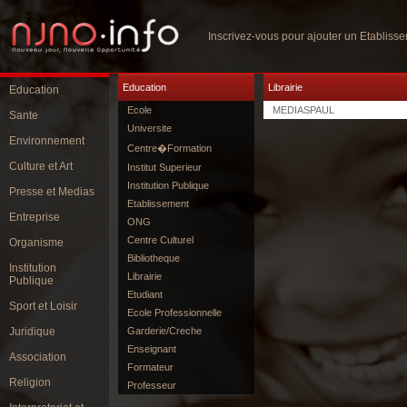
Inscrivez-vous pour ajouter un Etabliss
Education
Librairie
Education
Ecole
MEDIASPAUL
Sante
Universite
Environnement
Centre�Formation
Culture et Art
Institut Superieur
Institution Publique
Presse et Medias
Etablissement
Entreprise
ONG
Centre Culturel
Organisme
Bibliotheque
Institution
Librairie
Publique
Etudiant
Sport et Loisir
Ecole Professionnelle
Juridique
Garderie/Creche
Enseignant
Association
Formateur
Religion
Professeur