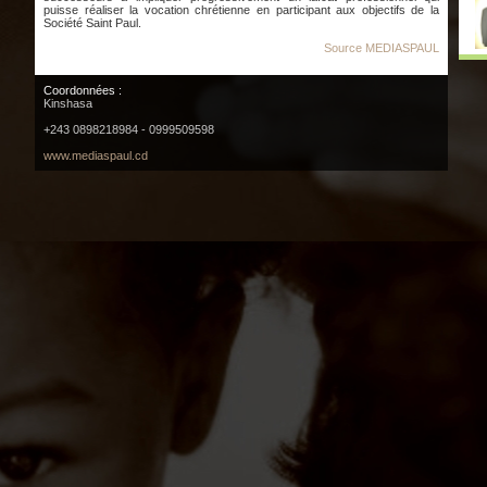
puisse réaliser la vocation chrétienne en participant aux objectifs de la
Société Saint Paul.
Source MEDIASPAUL
Coordonnées :
Kinshasa
+243 0898218984 - 0999509598
www.mediaspaul.cd