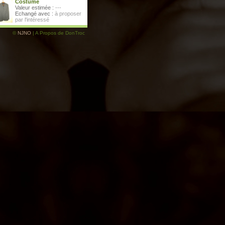
Costume
Valeur estimée :
---
Echangé avec :
à proposer
par l'intéressé
©
NJNO
| A Propos de DonTroc