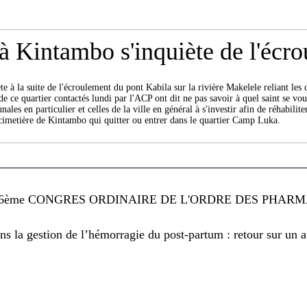
 Kintambo s'inquiète de l'écro
à la suite de l'écroulement du pont Kabila sur la rivière Makelele reliant les
e ce quartier contactés lundi par l'ACP ont dit ne pas savoir à quel saint se vou
ales en particulier et celles de la ville en général à s'investir afin de réhabil
e cimetière de Kintambo qui quitter ou entrer dans le quartier Camp Luka.
6ème CONGRES ORDINAIRE DE L'ORDRE DES PHARMA
 la gestion de l’hémorragie du post-partum : retour sur un ate