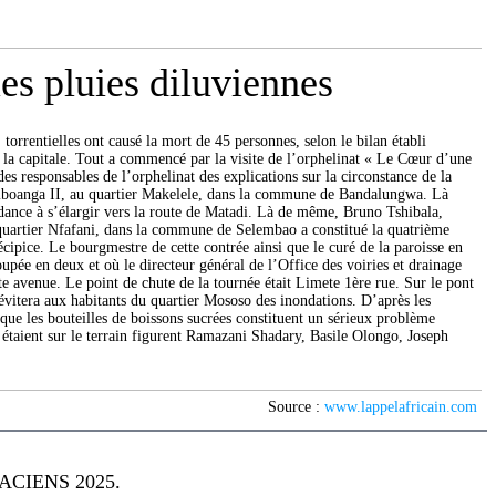
les pluies diluviennes
 torrentielles ont causé la mort de 45 personnes, selon le bilan établi
de la capitale. Tout a commencé par la visite de l’orphelinat « Le Cœur d’une
s responsables de l’orphelinat des explications sur la circonstance de la
 Biboanga II, au quartier Makelele, dans la commune de Bandalungwa. Là
endance à s’élargir vers la route de Matadi. Là de même, Bruno Tshibala,
au quartier Nfafani, dans la commune de Selembao a constitué la quatrième
cipice. Le bourgmestre de cette contrée ainsi que le curé de la paroisse en
upée en deux et où le directeur général de l’Office des voiries et drainage
avenue. Le point de chute de la tournée était Limete 1ère rue. Sur le pont
évitera aux habitants du quartier Mososo des inondations. D’après les
é que les bouteilles de boissons sucrées constituent un sérieux problème
étaient sur le terrain figurent Ramazani Shadary, Basile Olongo, Joseph
Source :
www.lappelafricain.com
CIENS 2025.