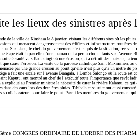
e les lieux des sinistres après 
e de la ville de Kinshasa le 8 janvier, visitant les différents sites où les pluies
 érosions qui menacent dangereusement des édifices et infrastructures routières 
a. Sur place, le chef du gouvernement s’est enquis de la situation, recevant de
ième étape était la parcelle d’une maman qui a perdu cinq enfants sur l’avenue
 ensuite ébranlé vers Badiadingi où une érosion, qui a détruit des maisons, a t
gât que cause l’érosion. La visite de la paroisse catholique Saint Maximilien, 
t menacée par une grande érosion au point qu’elle n’est plus qu’à un mètre du pré
rtège a fait une escale sur l’avenue Biangala, à Lemba Salongo où la route est co
Kaputu, ont montré au chef de l’exécutif toute l’importance que revêt ladite 
 a expliqué au Premier ministre la nécessité de curer la rivière Kalamu, ce qui 
s dans des eaux lors des dernières pluies. Tshibala et sa suite ont aussi constat
ses collaborateurs pour faire le point. Parmi les membres du gouvernement qui 
6ème CONGRES ORDINAIRE DE L'ORDRE DES PHARMA