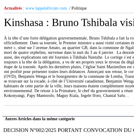
Actualités
:
www.lappelafricain.com
/ Politique
Kinshasa : Bruno Tshibala visit
À la tête d’une forte délégation gouvernementale, Bruno Tshibala a fait la rond
officiellement. Dans sa tournée, le Premier ministre a aussi visité certaines
mère », situé sur l’avenue Amato, au quartier GB, dans la commune de Ngaliem
mort de quatre orphelins, survenue dans la nuit du 3 au 4 janvier. La deux
aussi, des explications ont été fournies à Tshibala Nzenzhe. Le cortège s’est
toujours à la tête de la délégation, a vu de ses propres yeux le niveau du dé
étape de la tournée. Après les dernières pluies, l’église Saint Maximilien es
ont profité pour présenter toutes leurs doléances. Amorçant son retour, le co
(OVD), Benjamin Wenga et le bourgmestre de la commune de Lemba, Toussaint 
se trouvant sur la rocade, à côté de l’Université canadienne, Benjamin Wenga
habitants de cette partie de la ville, leurs maisons étaient complétement noyée
environnemental. De retour à la Primature, le chef du gouvernement a réuni 
Kokonyangi, Papy Mantezolo, Maguy Kiala, Ingele Ifoto, Chantal Safu…
Autres Articles dans la même catégorie
DECISION N°002/2025 PORTANT CONVOCATION DU 