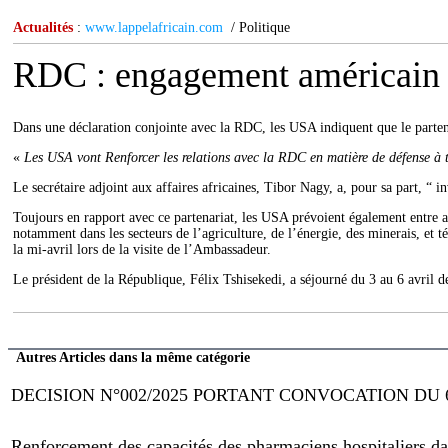
Actualités
:
www.lappelafricain.com
/ Politique
RDC : engagement américain p
Dans une déclaration conjointe avec la RDC, les USA indiquent que le partenar
«
Les USA vont Renforcer les relations avec la RDC en matière de défense à t
Le secrétaire adjoint aux affaires africaines, Tibor Nagy, a, pour sa part, “ i
Toujours en rapport avec ce partenariat, les USA prévoient également entre 
notamment dans les secteurs de l’agriculture, de l’énergie, des minerais, e
la mi-avril lors de la visite de l’Ambassadeur.
Le président de la République, Félix Tshisekedi, a séjourné du 3 au 6 avril d
Autres Articles dans la même catégorie
DECISION N°002/2025 PORTANT CONVOCATION DU 
Renforcement des capacités des pharmaciens hospitaliers dans