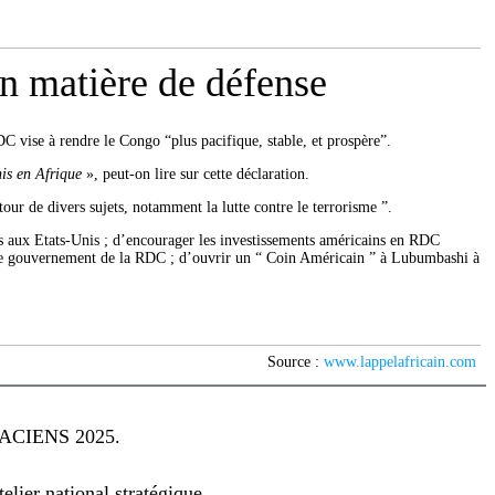
n matière de défense
C vise à rendre le Congo “plus pacifique, stable, et prospère”.
is en Afrique
», peut-on lire sur cette déclaration.
tour de divers sujets, notamment la lutte contre le terrorisme ”.
s aux Etats-Unis ; d’encourager les investissements américains en RDC
ar le gouvernement de la RDC ; d’ouvrir un “ Coin Américain ” à Lubumbashi à
Source :
www.lappelafricain.com
CIENS 2025.
lier national stratégique.