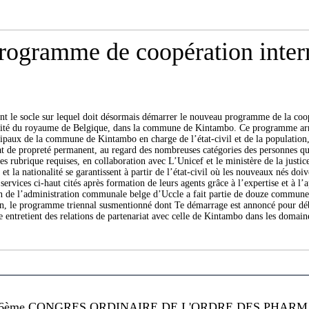
programme de coopération inte
ituent le socle sur lequel doit désormais démarrer le nouveau programme de la 
té du royaume de Belgique, dans la commune de Kintambo. Ce programme arrêté 
icipaux de la commune de Kintambo en charge de l’état-civil et de la population
at de propreté permanent, au regard des nombreuses catégories des personnes qui
es rubrique requises, en collaboration avec L’Unicef et le ministère de la justice
 et la nationalité se garantissent à partir de l’état-civil où les nouveaux nés doi
rvices ci-haut cités après formation de leurs agents grâce à l’expertise et à 
de l’administration communale belge d’Uccle a fait partie de douze communes 
sion, le programme triennal susmentionné dont Te démarrage est annoncé pour dé
tretient des relations de partenariat avec celle de Kintambo dans les domaines
6ème CONGRES ORDINAIRE DE L'ORDRE DES PHARMA