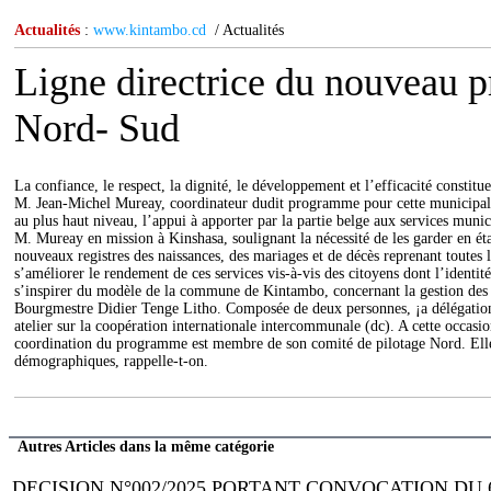
Actualités
:
www.kintambo.cd
/ Actualités
Ligne directrice du nouveau 
Nord- Sud
La confiance, le respect, la dignité, le développement et l’efficacité const
M. Jean-Michel Mureay, coordinateur dudit programme pour cette municipali
au plus haut niveau, l’appui à apporter par la partie belge aux services mun
M. Mureay en mission à Kinshasa, soulignant la nécessité de les garder en ét
nouveaux registres des naissances, des mariages et de décès reprenant toutes l
s’améliorer le rendement de ces services vis-à-vis des citoyens dont l’identité
s’inspirer du modèle de la commune de Kintambo, concernant la gestion des se
Bourgmestre Didier Tenge Litho. Composée de deux personnes, ¡a délégation 
atelier sur la coopération internationale intercommunale (dc). A cette occa
coordination du programme est membre de son comité de pilotage Nord. Elle en
démographiques, rappelle-t-on.
Autres Articles dans la même catégorie
DECISION N°002/2025 PORTANT CONVOCATION DU 