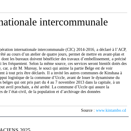
rnationale intercommunale
coopération internationale intercommunale (CIC) 2014-2016, a déclaré à I’ACP,
au cours d’un atelier de quatre jours, permet de mettre en avant-plan et
, dont les bureaux doivent bénéficier des travaux d’embellissement, a précisé
 les fréquentent. Selon la même source, ces services seront bientôt dotés des
, car, a dit M. Mureay, le souci qui anime la partie Belge est de voir
vent à tout prix être déclarés. Il a invité les autres communes de Kinshasa à
l’appui logistique de la commune d’Uccle, avant de louer le dynamisme du
belges qui ont pris part du 4 au 7 novembre 2013 dans la capitale, à un
but avril prochain, a été arrêté. La commune d’Uccle qui assure la
 de l’état-civil, de la population et d’archivage des données
Source :
www.kintambo.cd
CIENS 2025.