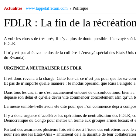
Actualités
:
www.lappelafricain.com
/ Politique
FDLR : La fin de la récréatio
A voir les choses de très près, il n’y a plus de doute possible. L’envoyé spéci
FDLR.
Il n’y est pas allé avec le dos de la cuillère. L’envoyé spécial des Etats-U
du Rwanda).
URGENCE A NEUTRALISER LES FDLR
Il est donc revenu à la charge. Cette fois-ci, ce n’est pas pour que les ex-co
Et pas de n’importe quelle manière : le modus operandi que Russ Feingold a 
Dans tous les cas, il ne s’est aucunement entouré de circonlocutions, bien 
dépassé son délai et qu’elle devra vite commencer concrètement afin qu’un te
La messe semble-t-elle avoir été dite pour que l’on commence déjà à compose
Il y a donc urgence d’accélérer les opérations de neutralisation des FDLR, c
Démocratique du Congo pour mettre un terme aux groupes armés locaux et étran
Partant des assurances plusieurs fois réitérées à l’issue des entretiens avec 
pour rien que les Etats-Unis « anticipent déjà la garantie de leur collaboratio