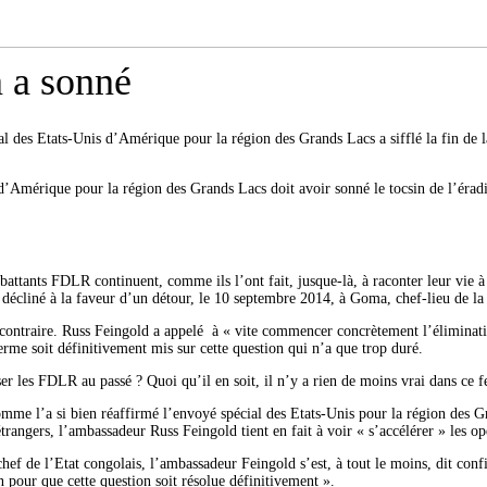
n a sonné
al des Etats-Unis d’Amérique pour la région des Grands Lacs a sifflé la fin de la 
nis d’Amérique pour la région des Grands Lacs doit avoir sonné le tocsin de l’ér
mbattants FDLR continuent, comme ils l’ont fait, jusque-là, à raconter leur vie à
décliné à la faveur d’un détour, le 10 septembre 2014, à Goma, chef-lieu de la
au contraire. Russ Feingold a appelé à « vite commencer concrètement l’éliminat
rme soit définitivement mis sur cette question qui n’a que trop duré.
r les FDLR au passé ? Quoi qu’il en soit, il n’y a rien de moins vrai dans ce f
omme l’a si bien réaffirmé l’envoyé spécial des Etats-Unis pour la région des 
gers, l’ambassadeur Russ Feingold tient en fait à voir « s’accélérer » les opé
le chef de l’Etat congolais, l’ambassadeur Feingold s’est, à tout le moins, dit co
n pour que cette question soit résolue définitivement ».