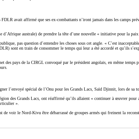
des FDLR avait affirmé que ses ex-combattants n’iront jamais dans les camps prév
ique australe) de prendre la tête d’une nouvelle « initiative pour la paix » 
lique, pas question d’entendre les choses sous cet angle. « C’est inacceptable
 FDLR) sont en train de consommer le temps qui leur a été accordé et qu’ils s’
met des pays de la CIRGL convoqué par le président angolais, en même temps pr
ours.
ligner l’envoyé spécial de l’Onu pour les Grands Lacs, Saïd Djinnit, lors de sa t
région des Grands Lacs, ont réaffirmé qu’ils allaient « continuer à œuvrer pour ab
ticulier ».
t de voir le Nord-Kivu être débarrassé de groupes armés qui freinent la reconst