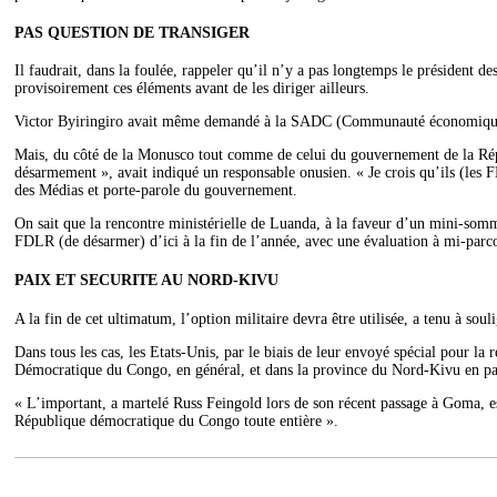
PAS QUESTION DE TRANSIGER
Il faudrait, dans la foulée, rappeler qu’il n’y a pas longtemps le président 
provisoirement ces éléments avant de les diriger ailleurs.
Victor Byiringiro avait même demandé à la SADC (Communauté économique d’Afr
Mais, du côté de la Monusco tout comme de celui du gouvernement de la Répub
désarmement », avait indiqué un responsable onusien. « Je crois qu’ils (les
des Médias et porte-parole du gouvernement.
On sait que la rencontre ministérielle de Luanda, à la faveur d’un mini-som
FDLR (de désarmer) d’ici à la fin de l’année, avec une évaluation à mi-parc
PAIX ET SECURITE AU NORD-KIVU
A la fin de cet ultimatum, l’option militaire devra être utilisée, a tenu à sou
Dans tous les cas, les Etats-Unis, par le biais de leur envoyé spécial pour la 
Démocratique du Congo, en général, et dans la province du Nord-Kivu en par
« L’important, a martelé Russ Feingold lors de son récent passage à Goma, es
République démocratique du Congo toute entière ».