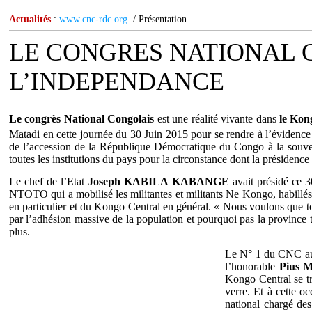
Actualités
:
www.cnc-rdc.org
/ Présentation
LE CONGRES NATIONAL 
L’INDEPENDANCE
Le congrès National Congolais
est une réalité vivante dans
le Kon
Matadi en cette journée du 30 Juin 2015 pour se rendre à l’évidence
de l’accession de la République Démocratique du Congo à la souverain
toutes les institutions du pays pour la circonstance dont la présidence
Le chef de l’Etat
Joseph KABILA KABANGE
avait présidé ce 3
NTOTO qui a mobilisé les militantes et militants Ne Kongo, habillés 
en particulier et du Kongo Central en général. « Nous voulons que to
par l’adhésion massive de la population et pourquoi pas la province t
plus.
Le N° 1 du CNC au K
l’honorable
Pius 
Kongo Central se tr
verre. Et à cette 
national chargé de