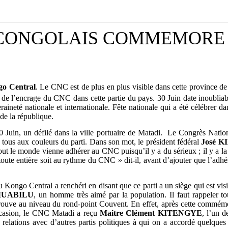
CONGOLAIS COMMEMORE LE
go Central
. Le CNC est de plus en plus visible dans cette province de 
 de l’encrage du CNC dans cette partie du pays. 30 Juin date inoublia
eté nationale et internationale. Fête nationale qui a été célébrer dan
 de la république.
0 Juin, un défilé dans la ville portuaire de Matadi. Le Congrès Nation
tous aux couleurs du parti. Dans son mot, le président fédéral
José K
ut le monde vienne adhérer au CNC puisqu’il y a du sérieux ; il y a la 
oute entière soit au rythme du CNC » dit-il, avant d’ajouter que l’adhés
ongo Central a renchéri en disant que ce parti a un siège qui est visibl
MUABILU
, un homme très aimé par la population. Il faut rappeler 
ouve au niveau du rond-point Couvent. En effet, après cette commémora
occasion, le CNC Matadi a reçu
Maitre Clément KITENGYE
, l’un 
s relations avec d’autres partis politiques à qui on a accordé quel