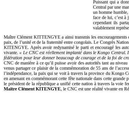
Puissant qui a do
Central par une ma
un homme humble, tr
face de lui, c’est 
cependant ils part
valablement représen
Maître Clément KITTENGYE a ainsi transmis les encouragements du
paix, de l’unité et de la fraternité entre congolais. Le Congrès Natio
KITENGYE. Après avoir redynamisé le parti et encouragé les autori
vivante.
« Le CNC est réellement implanté dans le Kongo Central. Il n
fédération pour leur donner beaucoup de courage et de la foi de cr
CNC de manière à ce qu’il puisse avoir des autorités tant au nivea
venus partager ce plaisir de la commémoration de 55 ans de l’acces
l’indépendance, la paix qui se voit à travers la province du Kongo C
en amenant en commémorant cette fête nationale dans cette grande pr
le président de la république a unifié cette nation à travers la voie
Maitre Clément KITENGYE
, le CNC est une réalité vivante en