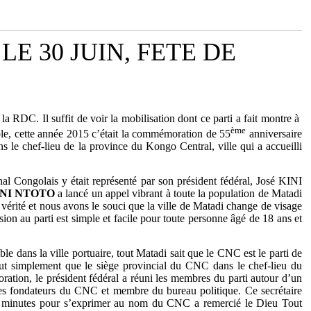
 30 JUIN, FETE DE
la RDC. Il suffit de voir la mobilisation dont ce parti a fait montre à
ème
ble, cette année 2015 c’était la commémoration de 55
anniversaire
s le chef-lieu de la province du Kongo Central, ville qui a accueilli
al Congolais y était représenté par son président fédéral, José KINI
INI NTOTO
a lancé un appel vibrant à toute la population de Matadi
vérité et nous avons le souci que la ville de Matadi change de visage
ion au parti est simple et facile pour toute personne âgé de 18 ans et
e dans la ville portuaire, tout Matadi sait que le CNC est le parti de
tout simplement que le siège provincial du CNC dans le chef-lieu du
tion, le président fédéral a réuni les membres du parti autour d’un
des fondateurs du CNC et membre du bureau politique. Ce secrétaire
ques minutes pour s’exprimer au nom du CNC a remercié le Dieu Tout