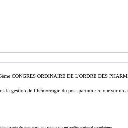
6ème CONGRES ORDINAIRE DE L'ORDRE DES PHARMA
 la gestion de l’hémorragie du post-partum : retour sur un ate
hémorragie du post-partum : retour sur un atelier national stratégique.