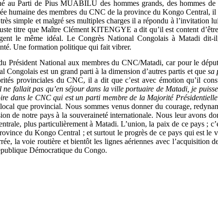
nné au Parti de Pius MUABILU des hommes grands, des hommes de poi
rée humaine des membres du CNC de la province du Kongo Central, il a
ès simple et malgré ses multiples charges il a répondu à l’invitation 
à juste titre que Maître Clément KITENGYE a dit qu’il est content d’être
agent le même idéal. Le Congrès National Congolais à Matadi dit-i
té. Une formation politique qui fait vibrer.
 Président National aux membres du CNC/Matadi, car pour le député 
nal Congolais est un grand parti à la dimension d’autres partis et que
sa p
tés provinciales du CNC, il a dit que c’est avec émotion qu’il con
e fallait pas qu’en séjour dans la ville portuaire de Matadi, je puisse
oire dans le CNC qui est un parti membre de la Majorité Présidentiell
u local que provincial. Nous sommes venus donner du courage, redynami
sion de notre pays à la souveraineté internationale. Nous leur avons d
entrale, plus particulièrement à Matadi. L’union, la paix de ce pays ; 
ovince du Kongo Central ; et surtout le progrès de ce pays qui est le
 ferrée, la voie routière et bientôt les lignes aériennes avec l’acquisit
 République Démocratique du Congo.