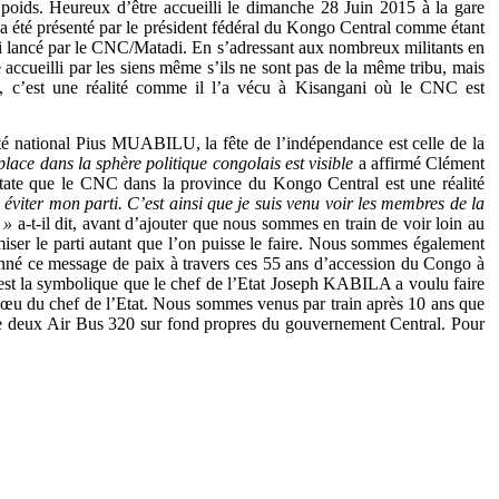
ds. Heureux d’être accueilli le dimanche 28 Juin 2015 à la gare
 été présenté par le président fédéral du Kongo Central comme étant
lui lancé par le CNC/Matadi. En s’adressant aux nombreux militants en
 accueilli par les siens même s’ils ne sont pas de la même tribu, mais
l, c’est une réalité comme il l’a vécu à Kisangani où le CNC est
national Pius MUABILU, la fête de l’indépendance est celle de la
lace dans la sphère politique congolais est visible
a affirmé Clément
state que le CNC dans la province du Kongo Central est une réalité
 éviter mon parti. C’est ainsi que je suis venu voir les membres de la
e »
a-t-il dit, avant d’ajouter que nous sommes en train de voir loin au
ser le parti autant que l’on puisse le faire. Nous sommes également
onné ce message de paix à travers ces 55 ans d’accession du Congo à
c’est la symbolique que le chef de l’Etat Joseph KABILA a voulu faire
 vœu du chef de l’Etat. Nous sommes venus par train après 10 ans que
ion de deux Air Bus 320 sur fond propres du gouvernement Central. Pour