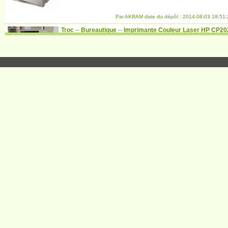
Par AKRAM date du dépôt : 2014-08-03 18:51:
Troc
--
Bureautique
--
Imprimante Couleur Laser HP CP20
Valeur estimée :
---
Echangé avec :
à proposer par l'intéressé
Par AKRAM date du dépôt : 2014-08-02 14:53: