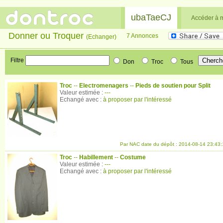
ubaTaeCJ
Accéder à 
Donner ou Troquer
7 Annonces
(Echanger)
Filtre
Don
Troc
Tous
Troc
--
Electromenagers
--
Pieds de soutien pour Split
Valeur estimée :
---
Echangé avec :
à proposer par l'intéressé
Par NAC date du dépôt : 2014-08-14 23:43:
Troc
--
Habillement
--
Costume
Valeur estimée :
---
Echangé avec :
à proposer par l'intéressé