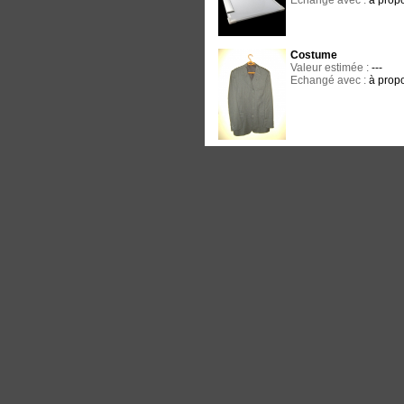
Echangé avec :
à propo
Costume
Valeur estimée :
---
Echangé avec :
à propo