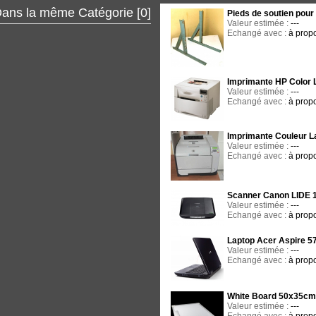
ans la même Catégorie [0]
Pieds de soutien pour 
Valeur estimée :
---
Echangé avec :
à propo
Imprimante HP Color 
Valeur estimée :
---
Echangé avec :
à propo
Imprimante Couleur 
Valeur estimée :
---
Echangé avec :
à propo
Scanner Canon LIDE 
Valeur estimée :
---
Echangé avec :
à propo
Laptop Acer Aspire 5
Valeur estimée :
---
Echangé avec :
à propo
White Board 50x35c
Valeur estimée :
---