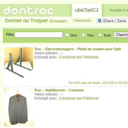
ubaTaeCJ
Accéder à 
Donner ou Troquer
7 Annonces
(Echanger)
Filtre
Don
Troc
Tous
Troc
--
Electromenagers
--
Pieds de soutien pour Split
Valeur estimée :
---
Echangé avec :
à proposer par l'intéressé
Par NAC date du dépôt : 2014-08-14 23:43:
Troc
--
Habillement
--
Costume
Valeur estimée :
---
Echangé avec :
à proposer par l'intéressé