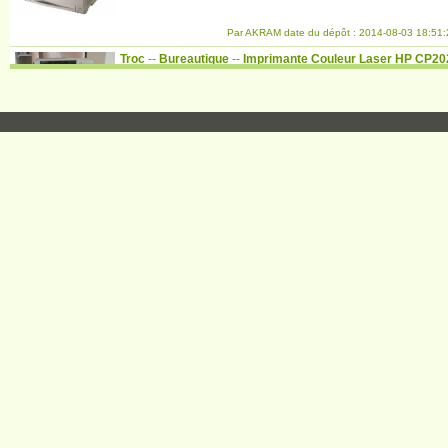
Par AKRAM date du dépôt : 2014-08-03 18:51:
Troc
--
Bureautique
--
Imprimante Couleur Laser HP CP20
Valeur estimée :
---
Echangé avec :
à proposer par l'intéressé
Par AKRAM date du dépôt : 2014-08-02 14:53: